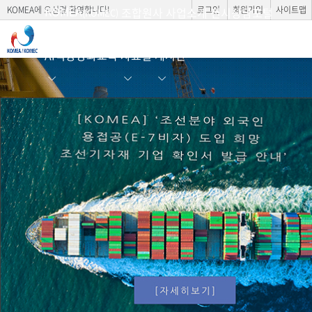
KOMEA
KOMEA에 오신걸 환영합니다!
로그인
회원가입
사이트맵
조합원사
사업소개
전시상담포털
(KOMEC)
AI역량강화교육
자료실
게시판
Korea Marine Equipment
Association
To promote the development of marine equip
ment industries.