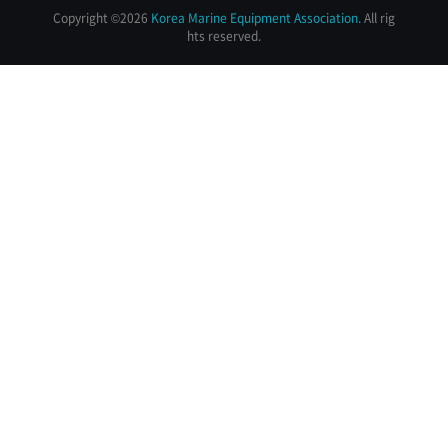
Copyright ©
2026
Korea Marine Equipment Association.
All rig
hts reserved.