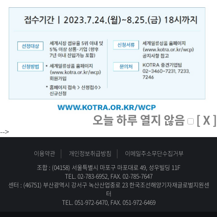
오늘 하루 열지 않음
[ X ]
-->
이용약관
개인정보취급방침
이메일주소무단수집거부
조합 : (04158) 서울특별시 마포구 마포대로 49, 성우빌딩 11F
TEL. 02-783-6952, FAX. 02-785-7647
센터 : (46751) 부산광역시 강서구 녹산산업중로 23 한국조선해양기자재글로벌지원센
터
TEL. 051-972-6470, FAX. 051-972-6469